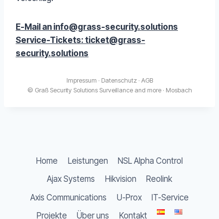
E-Mail an info@grass-security.solutions
Service-Tickets: ticket@grass-
security.solutions
Impressum
·
Datenschutz
·
AGB
© Graß Security Solutions Surveillance and more · Mosbach
Home
Leistungen
NSL Alpha Control
Ajax Systems
Hikvision
Reolink
Axis Communications
U-Prox
IT-Service
Projekte
Über uns
Kontakt