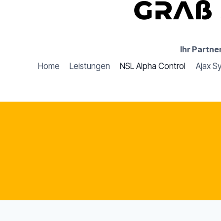
Zum
Inhalt
springen
Ihr Partn
Home
Leistungen
NSL Alpha Control
Ajax S