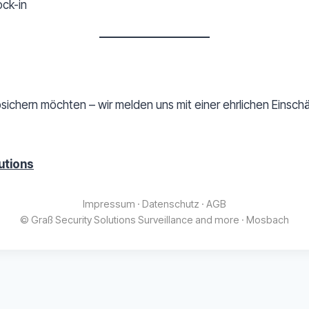
ock-in
bsichern möchten – wir melden uns mit einer ehrlichen Einsc
utions
Impressum
·
Datenschutz
·
AGB
© Graß Security Solutions Surveillance and more · Mosbach